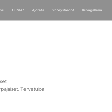
ivu
Uutiset
Ajorata
Yhteystiedot
Kuvagalleria
set
rpajaiset. Tervetuloa