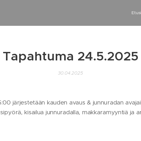
Etus
Tapahtuma 24.5.2025
30.04.2025
5:00 järjestetään kauden avaus & junnuradan avajai
sipyörä, kisailua junnuradalla, makkaramyyntiä ja a